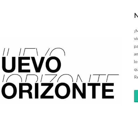
N
¡M
vi
pa
am
lo
qu
Re