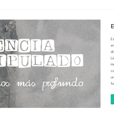
E
E
en
di
Li
H
co
u
fo