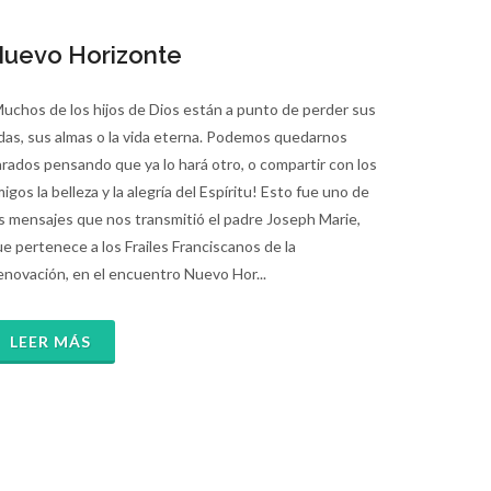
uevo Horizonte
uchos de los hijos de Dios están a punto de perder sus
das, sus almas o la vida eterna. Podemos quedarnos
rados pensando que ya lo hará otro, o compartir con los
igos la belleza y la alegría del Espíritu! Esto fue uno de
s mensajes que nos transmitió el padre Joseph Marie,
e pertenece a los Frailes Franciscanos de la
novación, en el encuentro Nuevo Hor...
LEER MÁS