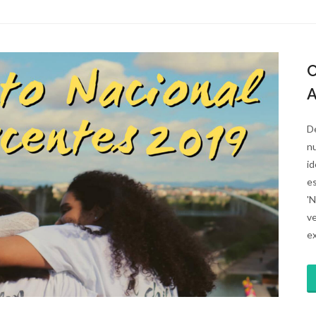
C
A
De
nu
id
es
'N
v
ex