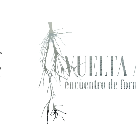
a
a
n