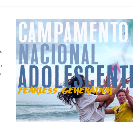
,
és
u