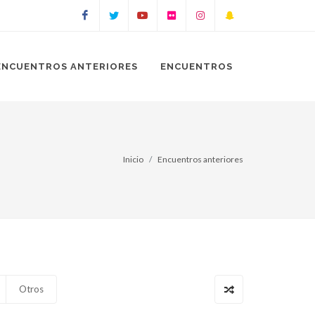
Facebook
Twitter
Youtube
Flickr
Instagram
Snapchat
ENCUENTROS ANTERIORES
ENCUENTROS
Inicio
Encuentros anteriores
Otros